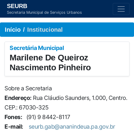
SEURB
Secretaria Municipal de Serviços Urbanos
Início
Institucional
Secretária Municipal
Marilene De Queiroz
Nascimento Pinheiro
Sobre a Secretaria
Endereço:
Rua Cláudio Saunders, 1.000, Centro.
CEP.: 67030-325
Fones:
(91) 9 8442-8117
E-mail:
seurb.gab@ananindeua.pa.gov.br