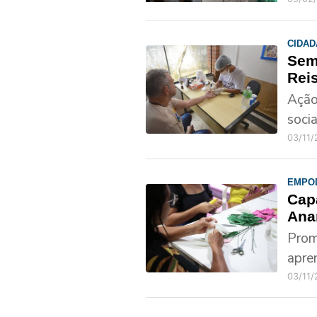
CIDAD
Sem
Rei
Ação
soci
03/11
EMPO
Capa
Ana
Prom
apre
03/11/