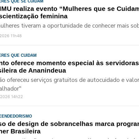
RES QUE SE CUIDAM
MU realiza evento “Mulheres que se Cuidam
scientização feminina
ulheres tiveram a oportunidade de conhecer mais sob
/2026 11h48
ERES QUE CUIDAM
nto oferece momento especial às servidoras
sileira de Ananindeua
ão ofereceu serviços gratuitos de autocuidado e valo
alhador"
/2026 14h22
EENDEDORISMO
so de design de sobrancelhas marca progr
er Brasileira