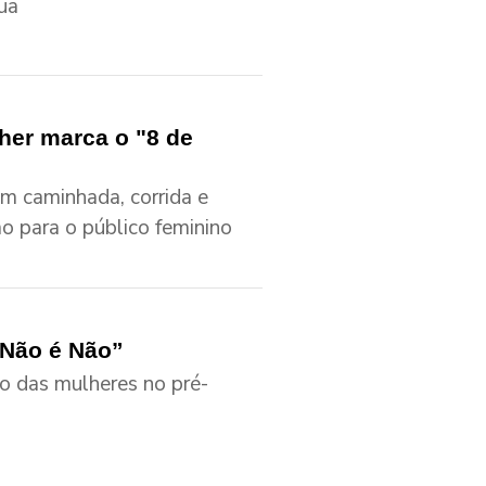
ua
lher marca o "8 de
om caminhada, corrida e
o para o público feminino
“Não é Não”
ão das mulheres no pré-