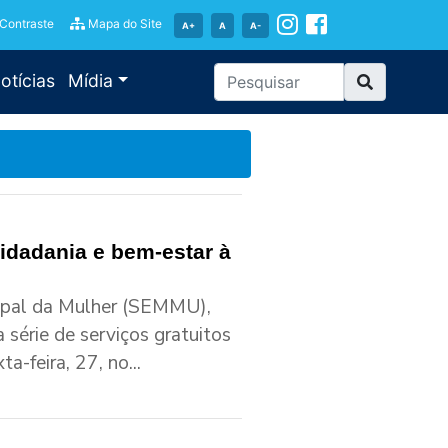
 Contraste
Mapa do Site
A+
A
A-
otícias
Mídia
cidadania e bem-estar à
cipal da Mulher (SEMMU),
série de serviços gratuitos
-feira, 27, no...