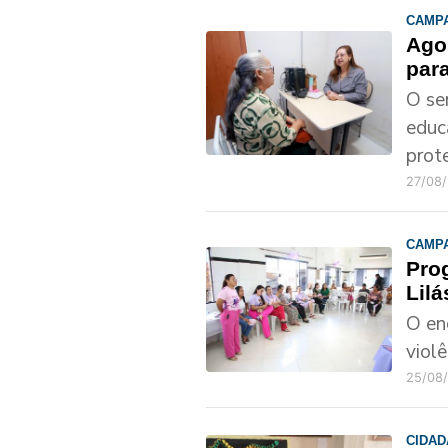
CAMP
Agos
par
O se
educ
prot
27/08
CAMP
Pro
Lilá
O en
viol
25/08
CIDAD