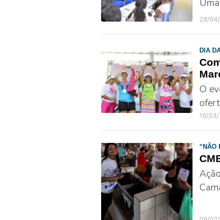
Uma 
28/04
DIA D
Com
Mar
O ev
ofer
10/03
“NÃO 
CMB
Ação
Carn
09/02