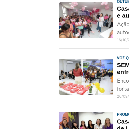
OUTU
Cas
e a
Ação
auto
16/10
VOZ Q
SEM
enf
Enco
fort
26/09
PROM
Cas
de 