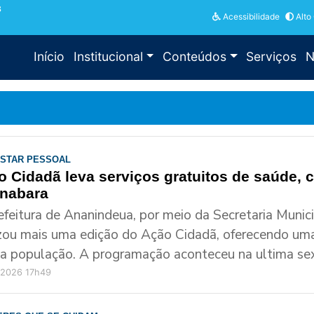
3
Acessibilidade
Alto
Início
Institucional
Conteúdos
Serviços
N
ESTAR PESSOAL
o Cidadã leva serviços gratuitos de saúde, 
nabara
efeitura de Ananindeua, por meio da Secretaria Muni
izou mais uma edição do Ação Cidadã, oferecendo uma 
 a população. A programação aconteceu na ultima sexta
/2026 17h49