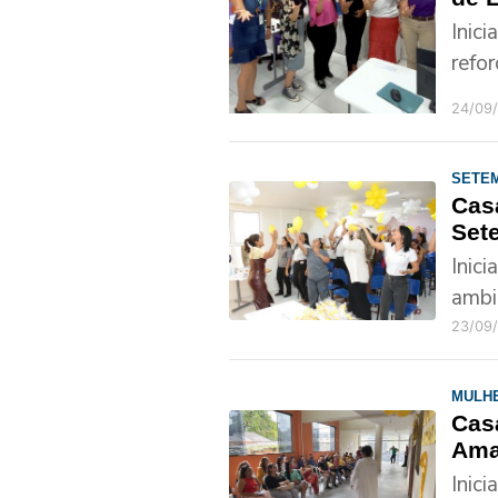
Inic
refo
24/09
SETE
Cas
Set
Inic
ambi
23/09
MULH
Cas
Ama
Inic