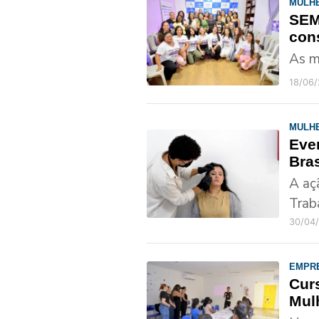
MULHE
SEM
con
As m
18/06
MULH
Eve
Bra
A aç
Trab
30/04
EMPR
Cur
Mulh