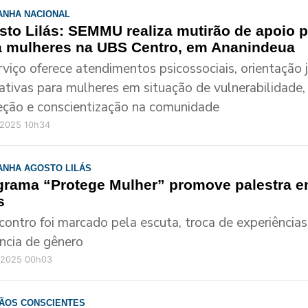
ANHA NACIONAL
to Lilás: SEMMU realiza mutirão de apoio ps
a mulheres na UBS Centro, em Ananindeua
rviço oferece atendimentos psicossociais, orientação j
ativas para mulheres em situação de vulnerabilidade,
eção e conscientização na comunidade
/2025 10h34
ANHA AGOSTO LILÁS
grama “Protege Mulher” promove palestra e
s
contro foi marcado pela escuta, troca de experiências
ência de gênero
/2025 00h03
ÃOS CONSCIENTES