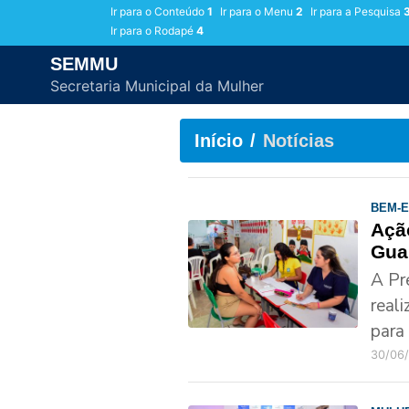
Ir para o Conteúdo
1
Ir para o Menu
2
Ir para a Pesquisa
Ir para o Rodapé
4
SEMMU
Secretaria Municipal da Mulher
Início
Notícias
BEM-
Açã
Gua
A Pr
real
para
30/06