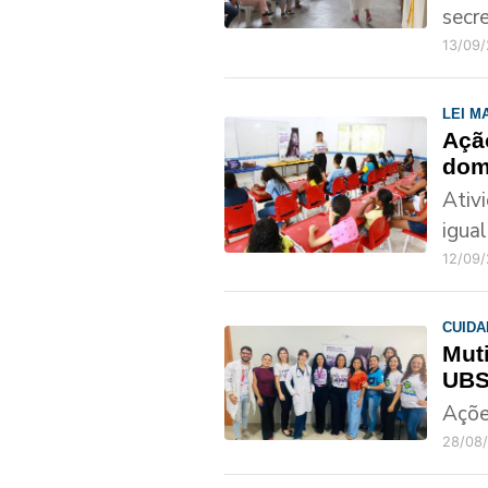
secre
13/09
LEI M
Açã
dom
Ativ
igua
12/09/
CUIDA
Mut
UBS
Açõe
28/08