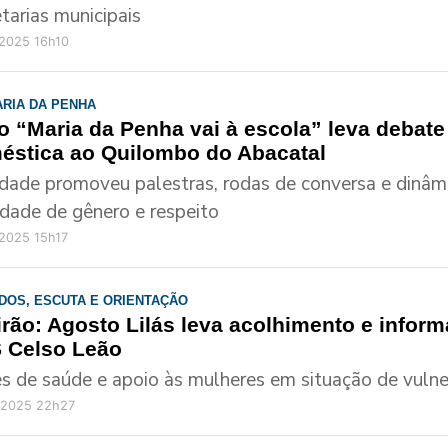
tarias municipais
/2025 16h10
ARIA DA PENHA
o “Maria da Penha vai à escola” leva debate
éstica ao Quilombo do Abacatal
idade promoveu palestras, rodas de conversa e dinâ
ldade de gênero e respeito
2025 15h17
DOS, ESCUTA E ORIENTAÇÃO
irão: Agosto Lilás leva acolhimento e infor
 Celso Leão
s de saúde e apoio às mulheres em situação de vulne
/2025 22h27