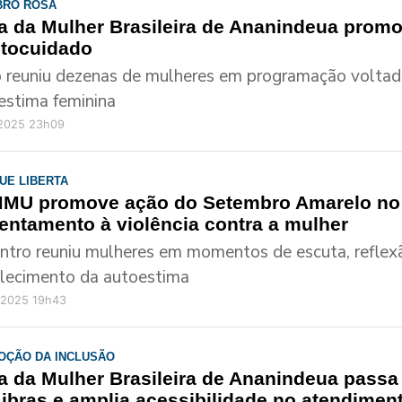
BRO ROSA
a da Mulher Brasileira de Ananindeua prom
utocuidado
 reuniu dezenas de mulheres em programação voltada
estima feminina
/2025 23h09
UE LIBERTA
MU promove ação do Setembro Amarelo no 
rentamento à violência contra a mulher
ntro reuniu mulheres em momentos de escuta, reflex
alecimento da autoestima
/2025 19h43
OÇÃO DA INCLUSÃO
a da Mulher Brasileira de Ananindeua passa 
Libras e amplia acessibilidade no atendimen