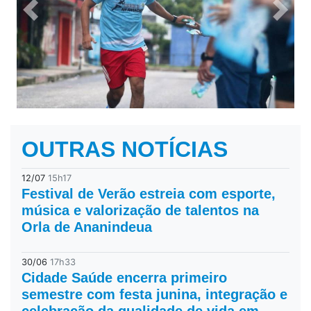
Previous
Next
OUTRAS NOTÍCIAS
12/07
15h17
Festival de Verão estreia com esporte,
música e valorização de talentos na
Orla de Ananindeua
30/06
17h33
Cidade Saúde encerra primeiro
semestre com festa junina, integração e
celebração da qualidade de vida em