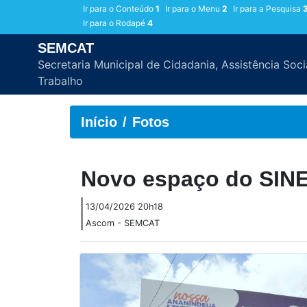
Ir para o Conteúdo
1
Ir para o Menu
2
Ir para a Pesquisa
Ir para o Rodapé
4
SEMCAT
Secretaria Municipal de Cidadania, Assistência Soci
Trabalho
Início
Fotos
Novo espaço do SINE
13/04/2026 20h18
Ascom - SEMCAT