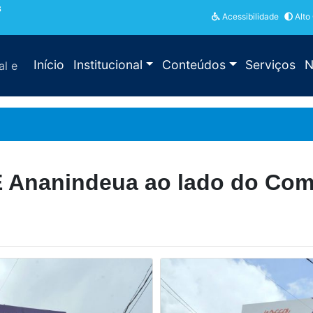
3
Acessibilidade
Alto
Início
Institucional
Conteúdos
Serviços
N
al e
 Ananindeua ao lado do Comp