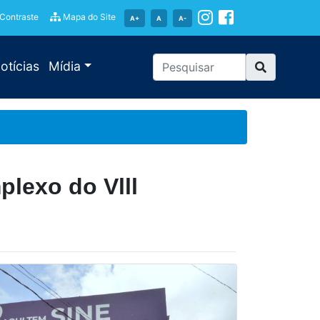
 Contraste
Mapa do Site
A+
A
A-
otícias
Mídia
lexo do Vlll