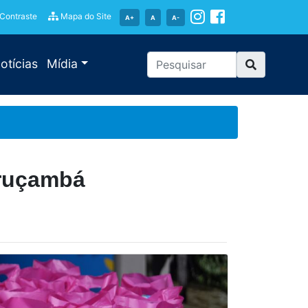
 Contraste
Mapa do Site
A+
A
A-
otícias
Mídia
uruçambá