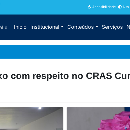
3
Acessibilidade
Alto
Início
Institucional
Conteúdos
Serviços
N
al e
luxo com respeito no CRAS C