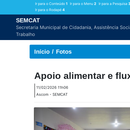
Ir para o Conteúdo
1
Ir para o Menu
2
Ir para a Pesquisa
Ir para o Rodapé
4
SEMCAT
Secretaria Municipal de Cidadania, Assistência Soci
Trabalho
Início
Fotos
Apoio alimentar e f
11/02/2026 11h06
Ascom - SEMCAT