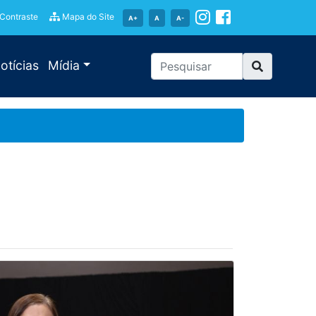
 Contraste
Mapa do Site
A+
A
A-
otícias
Mídia