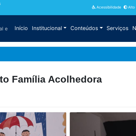
3
Acessibilidade
Alto
Início
Institucional
Conteúdos
Serviços
N
al e
to Família Acolhedora