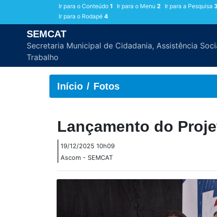
Ir para o Conteúdo
1
Ir para o Menu
2
Ir para a Pesquisa
Ir para o Rodapé
4
SEMCAT
Secretaria Municipal de Cidadania, Assistência Soci
Trabalho
Início
Fotos
Lançamento do Proje
19/12/2025 10h09
Ascom - SEMCAT