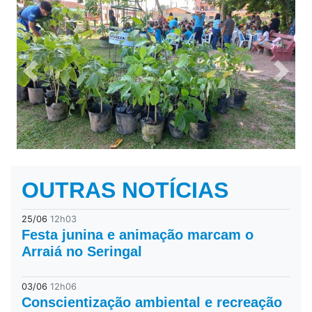
Previous
Next
OUTRAS NOTÍCIAS
25/06
12h03
Festa junina e animação marcam o
Arraiá no Seringal
03/06
12h06
Conscientização ambiental e recreação