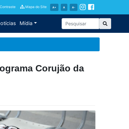
 Contraste
Mapa do Site
A+
A
A-
otícias
Mídia
rograma Corujão da