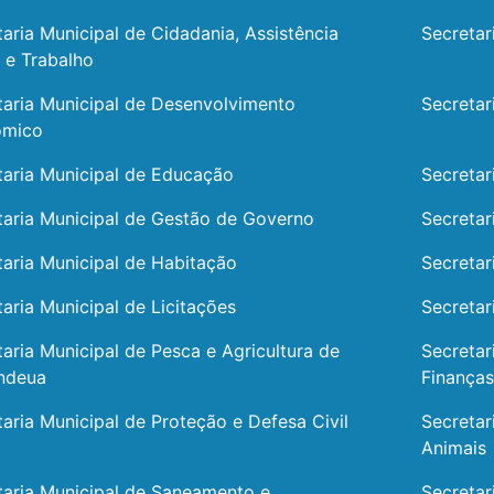
taria Municipal de Cidadania, Assistência
Secretar
l e Trabalho
taria Municipal de Desenvolvimento
Secretar
ômico
taria Municipal de Educação
Secretar
taria Municipal de Gestão de Governo
Secretar
taria Municipal de Habitação
Secretar
aria Municipal de Licitações
Secretar
taria Municipal de Pesca e Agricultura de
Secretar
ndeua
Finanças
taria Municipal de Proteção e Defesa Civil
Secretar
Animais
taria Municipal de Saneamento e
Secretar