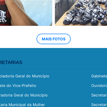
MAIS FOTOS
RETARIAS
oladoria Geral do Município
Gabinete
ete do Vice-Prefeito
Ouvidori
radoria Geral do Município
Secretar
taria Municipal da Mulher
Secretar