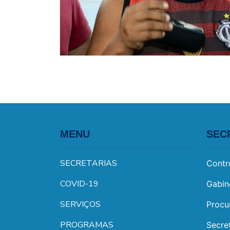
MENU
SEC
SECRETARIAS
Contr
COVID-19
Gabin
SERVIÇOS
Procu
PROGRAMAS
Secre