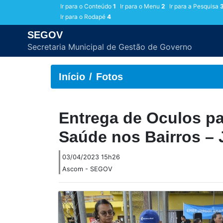
Ir para o Conteúdo
1
Ir para o Menu
2
Ir para a Pesquisa
Ir para o Rodapé
4
SEGOV
Secretaria Municipal de Gestão de Governo
Início
Fotos
Entrega de Oculos pa
Saúde nos Bairros – 
03/04/2023 15h26
Ascom - SEGOV