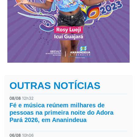
OUTRAS NOTÍCIAS
08/08
12h32
Fé e música reúnem milhares de
pessoas na primeira noite do Adora
Pará 2026, em Ananindeua
06/08
10h06