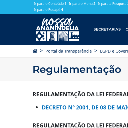
Ir para o Conteúdo
1
Ir para o Menu
2
Ir para a Pesquisa
Ir para o Rodapé
4
SECRETARIAS
C
Página Inicial
>
>
Portal da Transparência
LGPD e Govern
Regulamentação
REGULAMENTAÇÃO DA LEI FEDERAL 
DECRETO Nº 2001, DE 08 DE MAI
REGULAMENTAÇÃO DA LEI FEDERAL º 