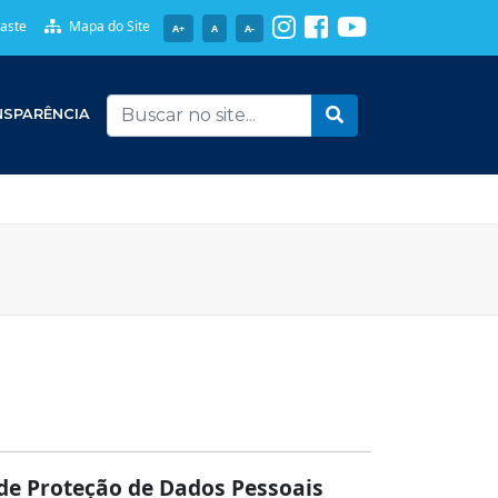
raste
Mapa do Site
A+
A
A-
SPARÊNCIA
de Proteção de Dados Pessoais